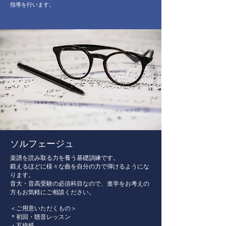
指導を行います。
​ソルフェージュ
楽譜を読み取る力を養う基礎訓練です。
鍛えるほどに様々な曲を自分の力で弾けるようにな
ります。
音大・音高受験の必須科目なので、進学をお考えの
方もお気軽にご相談ください。
＜ご用意いただくもの＞
＊初回・聴音レッスン
・五線紙