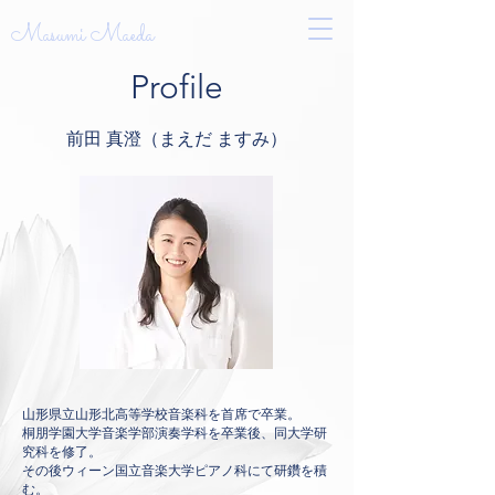
Masumi Maeda
​Profile
​前田 真澄（まえだ ますみ）
山形県立山形北高等学校音楽科を首席で卒業。
桐朋学園大学音楽学部演奏学科を卒業後、同大学研
究科を修了。
その後ウィーン国立音楽大学ピアノ科にて研鑽を積
む。