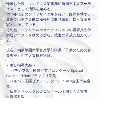
帰国した後、ソレイユ音楽事務所所属日本人アーテ
ィストとして活動を始める。
2016年に初のソロリサイタルを行い、好評を博す。
最近では室内楽曲に積極的に取り組み、様々な演奏
家と共演している。
その他、コンクールやオーディションの審査員や伴
奏ピアニストを務める傍ら、後進の育成に励んでい
る。
現在、桐朋学園大学音楽学部附属「子供のための音
楽教室」ピアノ実技科講師。​
＜生徒指導実績＞
・ パデレフスキ国際ピアノコンクール Special
Online Editionグランプリ受賞。
・ショパン国際ピアノコンクールin Asia全国大会金
賞。
・日本クラシック音楽コンクール全国大会入賞者、
出場者多数。
・SYMF 2020 Summer Video Competition（アメリ
カ）にてショパン部門1位、ソロ部門2位入賞。
・The New England Cup（アメリカ）クラシック部
門、ポップス部門共に１位受賞。
・Ⅵ Krystian Tkaczewski International Piano
Competition ジュニア部門1位受賞。
・American protege International Competition