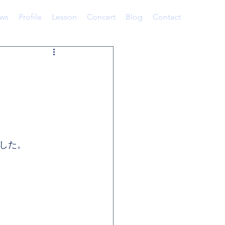
ws
Profile
Lesson
Concert
Blog
Contact
した。