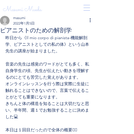
Masumi Maeda
masumi
2022年1月5日
ピアニストのための解剖学
昨日から《Il mio corpo di pianista-機能解剖
学、ピアニストとしての私の体》という山本
先生の講座が始まりました。
音楽の先生は感覚のワードがとても多く、私
自身学生の頃、先生が伝えたい動きを理解す
るのにとても苦労した覚えがあります。
オンラインレッスンを行う際は実際に生徒に
触れることはできないので、言葉で伝えるこ
とがとても重要になります。
きちんと体の構造を知ることは大切だなと思
い、半年間、週１でお勉強することに決めま
した💻
本日は１回目だったので全体の概要👍🏻