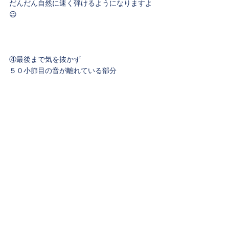
だんだん自然に速く弾けるようになりますよ
😉
④最後まで気を抜かず
５０小節目の音が離れている部分
指使いを守るのが面倒くさい、と適当な指で
弾いていると
確実にスタッカートして不自然に音が切れて
しまいます。
音の流れを遮らないように
できるだけ繋げて弾きましょう☘️