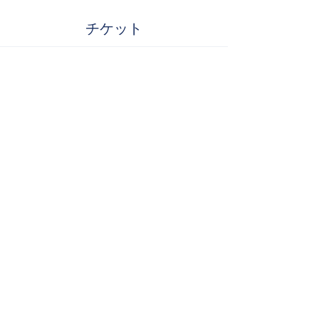
チケット
販売終了
チケットの種類
一般
詳細を見る
価格
￥3,500
​サイトマップ
Copyright© Masumi Maeda All Rights Reserved.