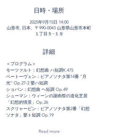
日時・場所
2025年9月15日 14:00
山形市, 日本、〒990-0043 山形県山形市本町
１丁目５−１９
詳細
＜プログラム＞
モーツァルト：幻想曲 ハ短調K.475
ベートーヴェン：ピアノソナタ第14番 “月
光” Op.27-2 嬰ハ短調
ショパン：幻想曲 ヘ短調 Op.49
シューマン：ウィーンの謝肉祭の道化芝居 
「幻想的情景」Op.26
スクリャービン：ピアノソナタ第2番「幻想
ソナタ」嬰ト短調 Op.19
Read more